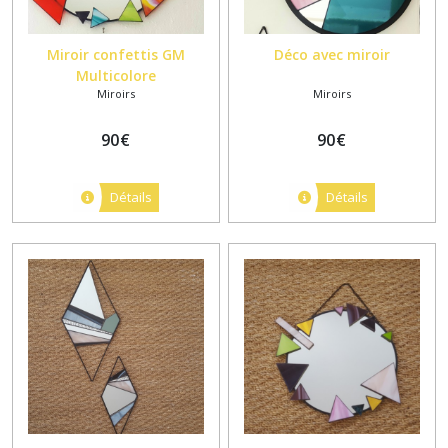
Miroir confettis GM
Déco avec miroir
Multicolore
Miroirs
Miroirs
90
€
90
€
Détails
Détails