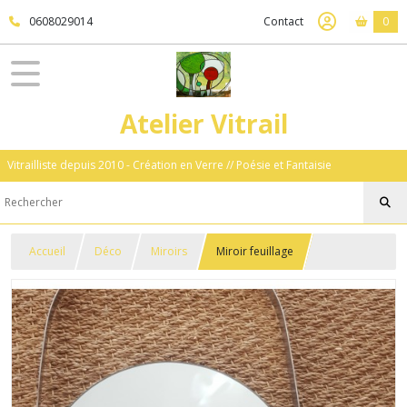
0608029014
Contact
0
Atelier Vitrail
Vitrailliste depuis 2010 - Création en Verre // Poésie et Fantaisie
Accueil
Déco
Miroirs
Miroir feuillage