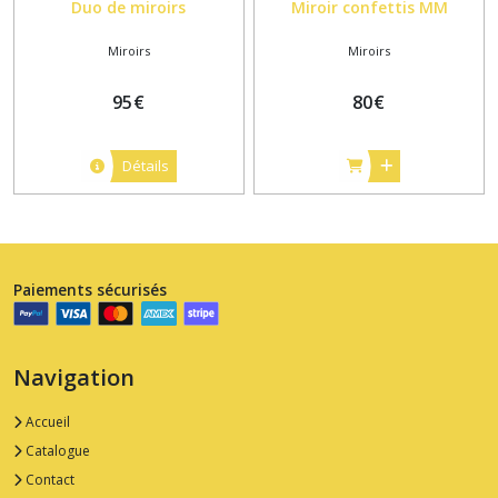
Duo de miroirs
Miroir confettis MM
Miroirs
Miroirs
95
€
80
€
Détails
Paiements sécurisés
Navigation
Accueil
Catalogue
Contact