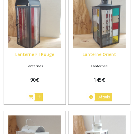
Afficher
les
résultats
Lanterne Fil Rouge
Lanterne Orient
Lanternes
Lanternes
90
€
145
€
Détails