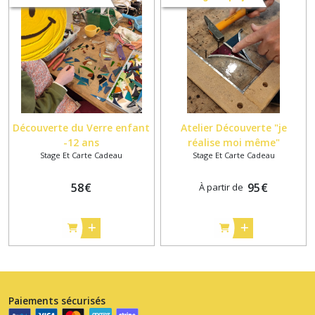
Découverte du Verre enfant
Atelier Découverte "je
-12 ans
réalise moi même"
Stage Et Carte Cadeau
Stage Et Carte Cadeau
58
€
95
€
À partir de
Paiements sécurisés