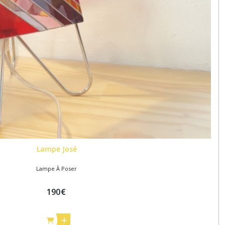
Lampe José
Lampe À Poser
190
€