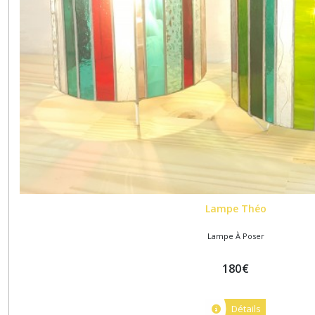
Lampe Théo
Lampe À Poser
180
€
Détails