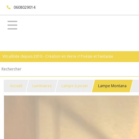
0608029014
Vitrailliste depuis 2010 - Création en Verre // Poésie et Fantaisie
Accueil
Luminaires
Lampe à poser
Lampe Montana