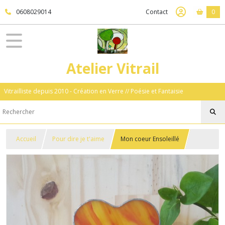
0608029014
Contact
0
Atelier Vitrail
Vitrailliste depuis 2010 - Création en Verre // Poésie et Fantaisie
Accueil
Pour dire je t'aime
Mon coeur Ensoleillé