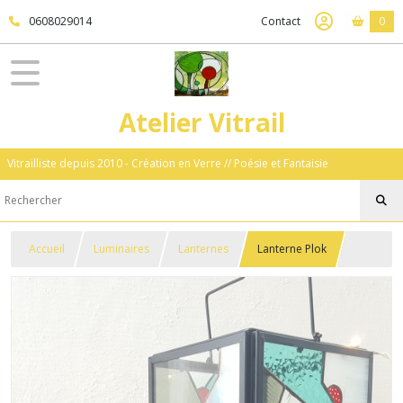
0608029014
Contact
0
Atelier Vitrail
Vitrailliste depuis 2010 - Création en Verre // Poésie et Fantaisie
Accueil
Luminaires
Lanternes
Lanterne Plok