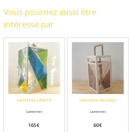
Vous pourriez aussi être
intéressé par
Lanterne Liberté
Lanterne douceur
Lanternes
Lanternes
165
€
60
€