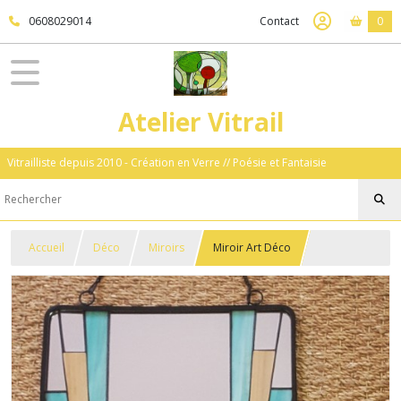
0608029014
Contact
0
Atelier Vitrail
Vitrailliste depuis 2010 - Création en Verre // Poésie et Fantaisie
Accueil
Déco
Miroirs
Miroir Art Déco