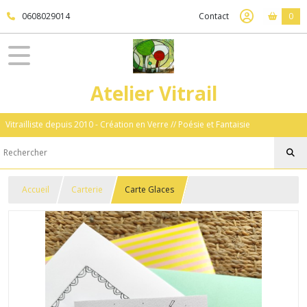
0608029014
Contact
0
Atelier Vitrail
Vitrailliste depuis 2010 - Création en Verre // Poésie et Fantaisie
Accueil
Carterie
Carte Glaces