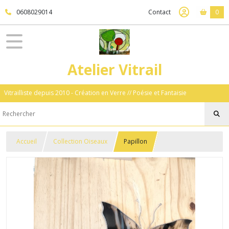
0608029014
Contact
0
Atelier Vitrail
Vitrailliste depuis 2010 - Création en Verre // Poésie et Fantaisie
Accueil
Collection Oiseaux
Papillon