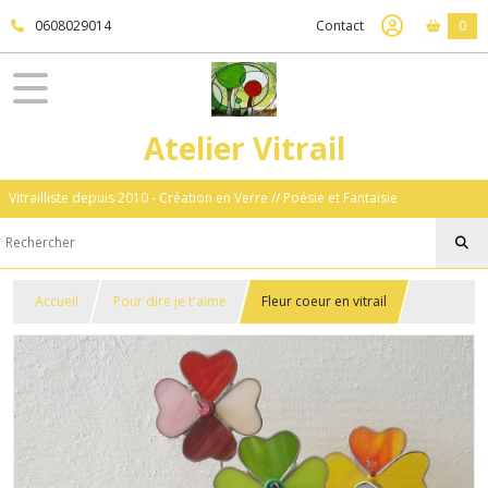
0608029014
Contact
0
Atelier Vitrail
Vitrailliste depuis 2010 - Création en Verre // Poésie et Fantaisie
Accueil
Pour dire je t'aime
Fleur coeur en vitrail