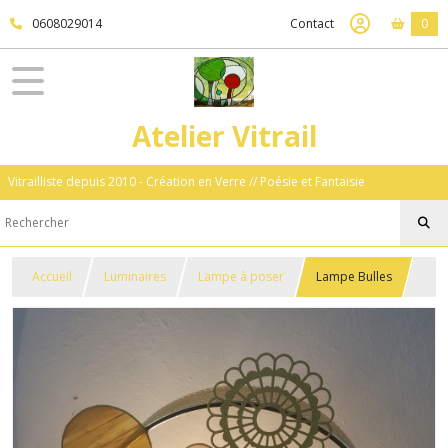
0608029014
Contact
0
Atelier Vitrail
Vitrailliste depuis 2010 - Création en Verre // Poésie et Fantaisie
Accueil
Luminaires
Lampe à poser
Lampe Bulles