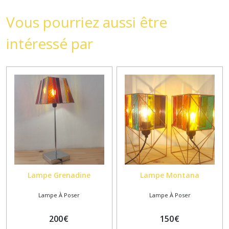
Vous pourriez aussi être
intéressé par
Lampe Grenadine
Lampe Montana
Lampe À Poser
Lampe À Poser
200
€
150
€