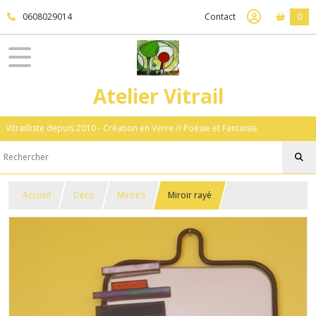
0608029014
Contact
0
Atelier Vitrail
Vitrailliste depuis 2010 - Création en Verre // Poésie et Fantaisie
Accueil
Déco
Miroirs
Miroir rayé